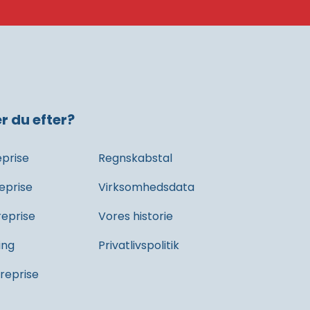
r du efter?
eprise
Regnskabstal
eprise
Virksomhedsdata
eprise
Vores historie​
ing
Privatlivspolitik​
reprise