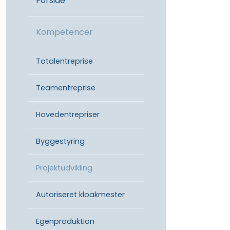
Forside
Kompetencer
Totalentreprise
Teamentreprise
Hovedentrepriser
Byggestyring
Projektudvikling
Autoriseret kloakmester
Egenproduktion