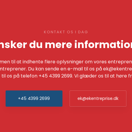
KONTAKT OS I DAG
nsker du mere informatio
men til at indhente flere oplysninger om vores entrepr
ntreprenør. Du kan sende en e-mail til os på
ek@ekentrep
 til os på telefon
+45 4399 2699
. Vi glæder os til at høre fr
+45 4399 2699
ek@ekentreprise.dk