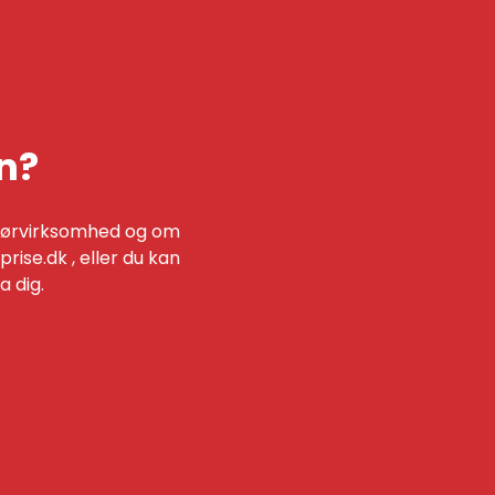
n?
enørvirksomhed og om
rise.dk
, eller du kan
a dig.