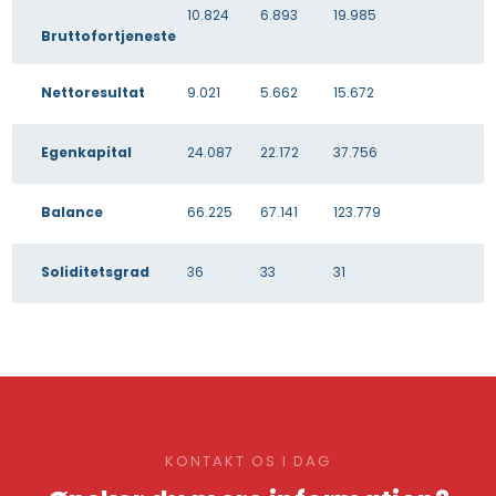
10.824
6.893
19.985​
Bruttofortjeneste​
​Nettoresultat​
9.021
5.662
15.672​
​Egenkapital​
24.087​
22.172
37.756​
​Balance​
66.225
67.141
123.779​
​Soliditetsgrad​
36
33​
31​
KONTAKT OS I DAG