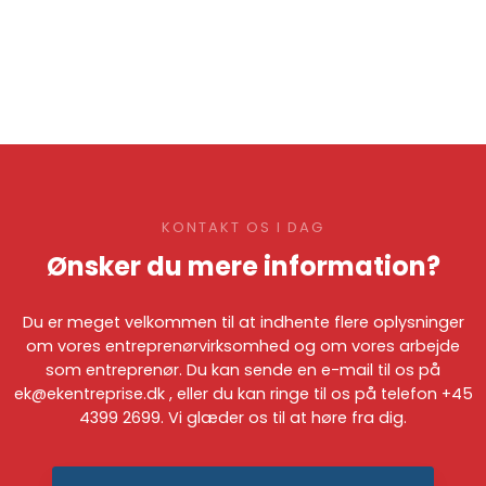
KONTAKT OS I DAG
Ønsker du mere information?
​Du er meget velkommen til at indhente flere oplysninger
om vores entreprenørvirksomhed og om vores arbejde
som entreprenør. Du kan sende en e-mail til os på
ek@ekentreprise.dk
, eller du kan ringe til os på telefon
+45
4399 2699
. Vi glæder os til at høre fra dig.