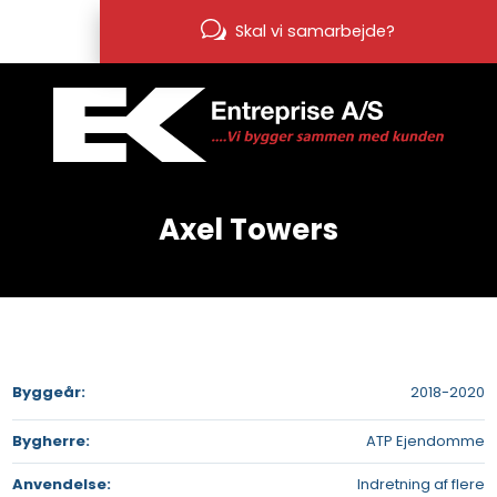
Skal vi samarbejde?
Axel Towers​
Byggeår​:
2018-2020​
Bygherre:​
ATP Ejendomme
Anvendelse:
Indretning af flere