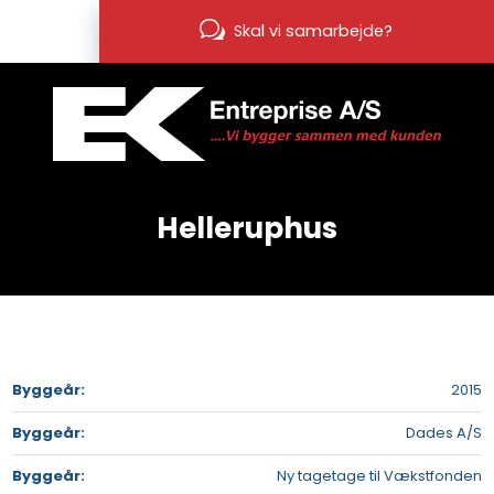
Skal vi samarbejde?
Helleruphus​
Byggeår​:
2015
Byggeår​:
Dades A/S
Byggeår​:
Ny tagetage til Vækstfonden​